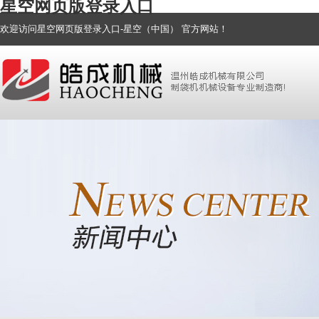
星空网页版登录入口
欢迎访问星空网页版登录入口-星空（中国） 官方网站！