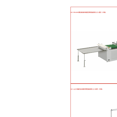
HC-FBA800重包装底封袋星空网页版登录入口-星空（中国）
HC-LQ三伺服无拉伸星空网页版登录入口-星空（中国）