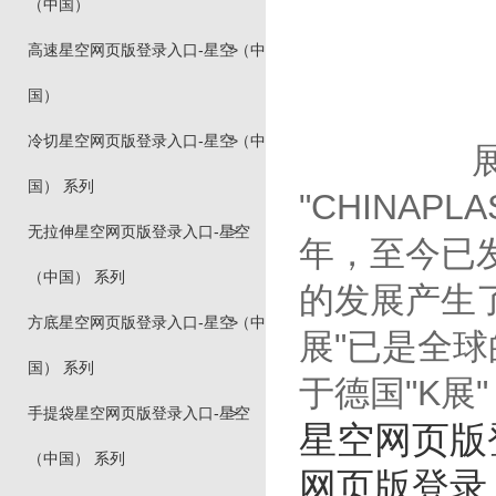
（中国）
高速星空网页版登录入口-星空（中
>
国）
冷切星空网页版登录入口-星空（中
>
国） 系列
"CHINA
无拉伸星空网页版登录入口-星空
>
年，至今已
（中国） 系列
的发展产生了
方底星空网页版登录入口-星空（中
>
展"已是全
国） 系列
于德国"K
手提袋星空网页版登录入口-星空
>
星空网页版
（中国） 系列
网页版登录