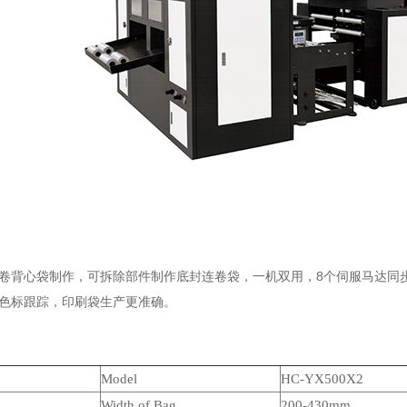
卷背心袋制作，可拆除部件制作底封连卷袋，一机双用，8个伺服马达同
色标跟踪，印刷袋生产更准确。
Model
HC-
YX5
0
0X2
Width of Bag
200-
43
0mm