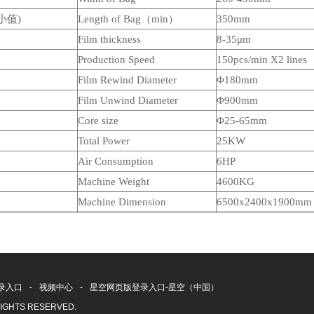
小值)
Length of Bag
（min）
350mm
Film thickness
8
-35μm
Production Speed
150
pcs/min X2
lines
Film Rewind Diameter
Φ180mm
Film Unwind Diameter
Φ900mm
Core size
Φ
25-65mm
Total Power
25
KW
Air Consumption
6HP
Machine Weight
46
00KG
Machine Dimension
6
5
00x2400x1900mm
录入口
-
视频中心
-
星空网页版登录入口-星空（中国）
IGHTS RESERVED.