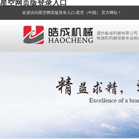
星空网页版登录入口
欢迎访问星空网页版登录入口-星空（中国） 官方网站！