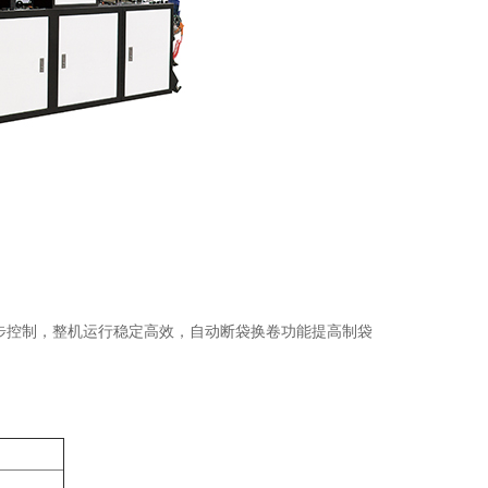
步控制，整机运行稳定高效，自动断袋换卷功能提高制袋