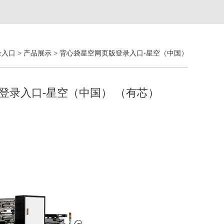
录入口
>
产品展示
>
背心袋星空网页版登录入口-星空（中国）
版登录入口-星空（中国） （有芯）