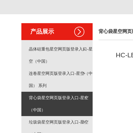
产品展示
背心袋星空网页
晶体硅重包星空网页版登录入口-星
>
HC-
空（中国）
连卷星空网页版登录入口-星空（中
>
国） 系列
背心袋星空网页版登录入口-星空
>
（中国）
垃圾袋星空网页版登录入口-星空
>