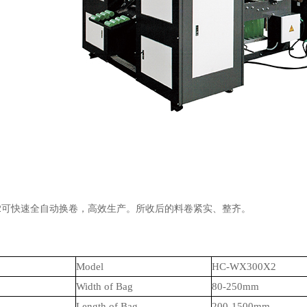
00X2可快速全自动换卷，高效生产。所收后的料卷紧实、整齐。
Model
HC-W
X
30
0X2
Width of Bag
80-250
mm
Length of Bag
20
0-1
5
00mm