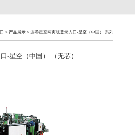
口
>
产品展示
>
连卷星空网页版登录入口-星空（中国） 系列
入口-星空（中国） （无芯）